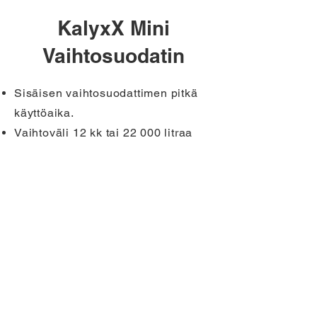
KalyxX Mini
Vaihtosuodatin
Sisäisen vaihtosuodattimen pitkä
käyttöaika.
Vaihtoväli 12 kk tai 22 000 litraa
Maahantuojan yhteystiedot
Kontaktuppgifter
Paunankatu 5 A 4
24130 SALO
Tietoja