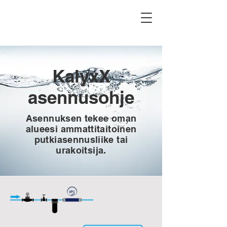
KalyxX
asennusohje
Asennuksen tekee oman
alueesi ammattitaitoinen
putkiasennusliike tai
urakoitsija.