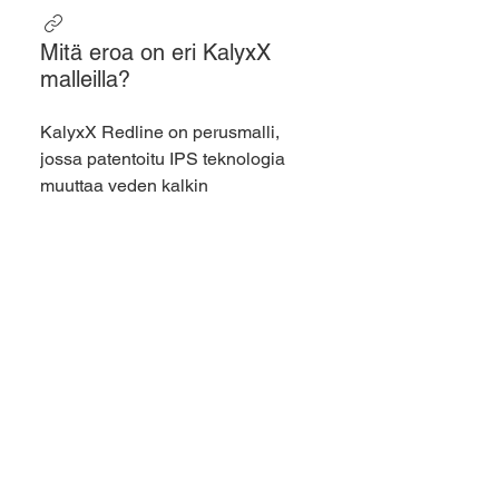
Mitä eroa on eri KalyxX
malleilla?
KalyxX Redline on perusmalli,
jossa patentoitu IPS teknologia
muuttaa veden kalkin
kalsiittimuodosta pehmeään
aragoniittimuotoon. Sertifioitu
hyötysuhde on jopa 76% IPS
käyttää pyörteinä virtaavan veden
ja eletrodien yhteisvaikutusta,
luoden n. 4,5 V:n sähkövarauksen.
KalyxX Blueline malliin on IPS
teknologian lisäksi lisätty
hopeapinnoite, joka ehkäisee
bakteerien kasvua. Sertifioitu
hyötysuhde jopa 76% KalyxX